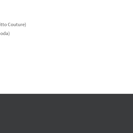
itto Couture)
Moda)