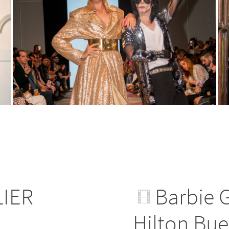
IER
Barbie G
Hilton Bue