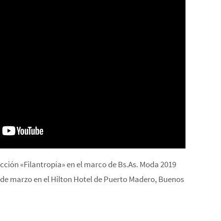
ección «Filantropía» en el marco de Bs.As. Moda 2019
s de marzo en el Hilton Hotel de Puerto Madero, Buenos