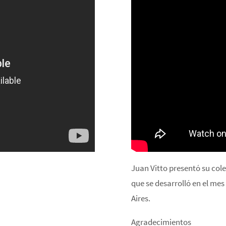
Juan Vitto presentó su col
que se desarrolló en el me
Aires.
Agradecimientos